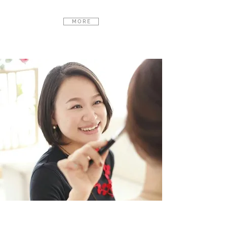
M O R E