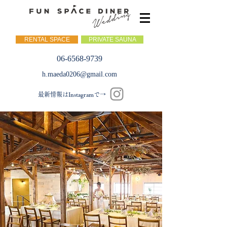
RENTAL SPACE
PRIVATE SAUNA
06-6568-9739
h.maeda0206@gmail.com
最新情報はInstagramで→